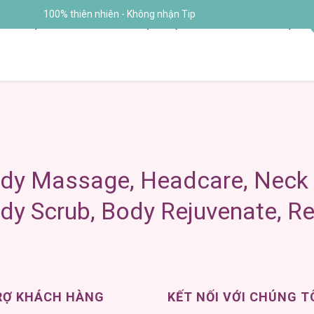
IỚI THIỆU
SẢN PHẨM
DỊCH VỤ
BLOGS
LIÊN HỆ
RỢ KHÁCH HÀNG
KẾT NỐI VỚI CHÚNG T