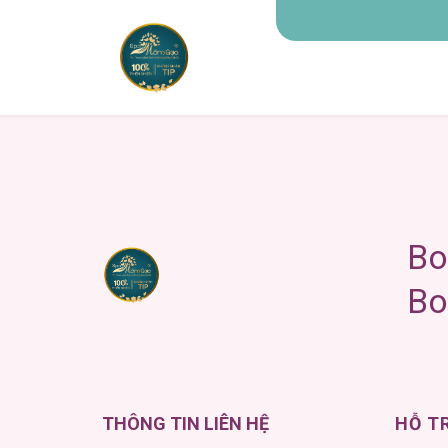
TRANG CHỦ
G
HỖ T