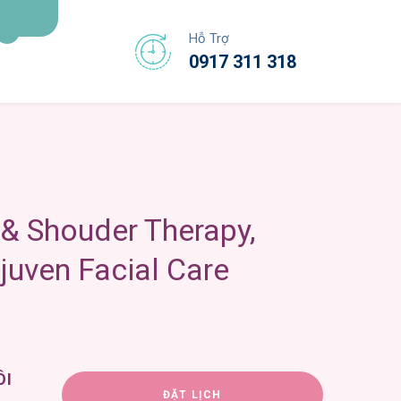
Hỗ Trợ
0917 311 318
ÔI
ĐẶT LỊCH