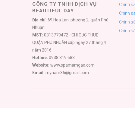
CÔNG TY TNHH DỊCH VỤ
Chính s
BEAUTIFUL DAY
Chính sá
Địa chỉ:
69 Hoa Lan, phường 2, quận Phú
Chính s
Nhuận
Chính sá
MST:
0313779472 - CHI CỤC THUẾ
QUẬN PHÚ NHUẬN cấp ngày 27 tháng 4
năm 2016
Hotline:
0938 819 683
Website:
www.spamamgao.com
Email:
mynam36@gmail.com